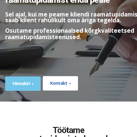
Sel ajal, kui me peame kliendi raamatupidami
saab klient rahulikult oma äriga tegelda.
Osutame professionaalsed kõrgkvaliteetsed
raamatupidamisteenused.
Kontakt
Hinnakiri
Töötame