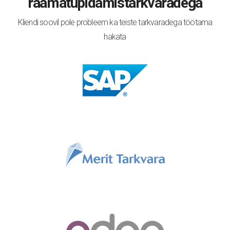
raamatupidamistarkvaradega
Kliendi soovil pole probleem ka teiste tarkvaradega töötama
hakata