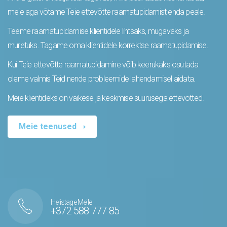
meie aga võtame Teie ettevõtte raamatupidamist enda peale.
Teeme raamatupidamise klientidele lihtsaks, mugavaks ja
muretuks. Tagame oma klientidele korrektse raamatupidamise.
Kui Teie ettevõtte raamatupidamine võib keerukaks osutada
oleme valmis Teid nende probleemide lahendamisel aidata.
Meie klientideks on väikese ja keskmise suurusega ettevõtted.
Meie teenused
Helistage Meile
+372 588 777 85